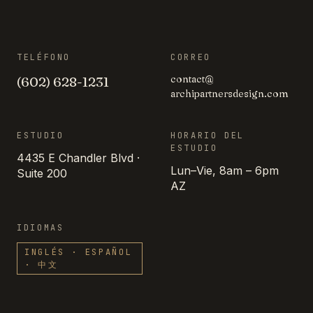
TELÉFONO
CORREO
contact
@
(602) 628-1231
archipartnersdesign
.
com
ESTUDIO
HORARIO DEL
ESTUDIO
4435 E Chandler Blvd ·
Lun–Vie, 8am – 6pm
Suite 200
AZ
IDIOMAS
INGLÉS · ESPAÑOL
· 中文