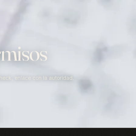
rmisos
eck, enlace con la autoridad.