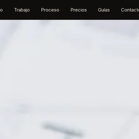
io
·
Trabajo
·
Proceso
·
Precios
·
Guías
·
Contact