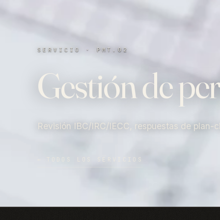
SERVICIO · PMT.02
Gestión de pe
Revisión IBC/IRC/IECC, respuestas de plan-ch
←
TODOS LOS SERVICIOS