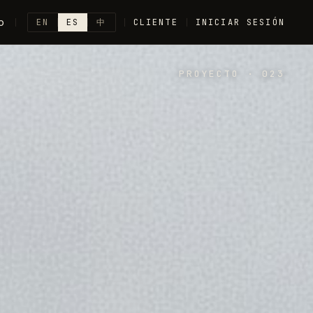
o
EN
ES
中
CLIENTE
INICIAR SESIÓN
PROYECTO
·
023