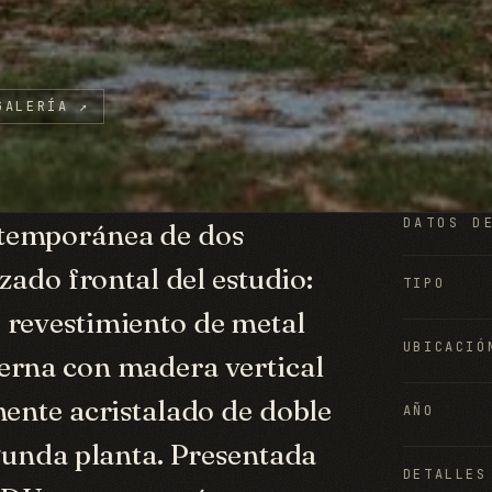
GALERÍA
↗
DATOS D
ntemporánea de dos
lzado frontal del estudio:
TIPO
 revestimiento de metal
UBICACIÓ
erna con madera vertical
mente acristalado de doble
AÑO
egunda planta. Presentada
DETALLES