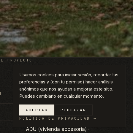
EL PROYECTO
Usamos cookies para iniciar sesión, recordar tus
ADU (vivienda accesoria) — Render
preferencias y (con tu permiso) hacer análisis
anónimos que nos ayudan a mejorar este sitio.
N
Concept Design
Puedes cambiarlo en cualquier momento.
ACEPTAR
RECHAZAR
2025
POLÍTICA DE PRIVACIDAD
→
ADU (vivienda accesoria) ·