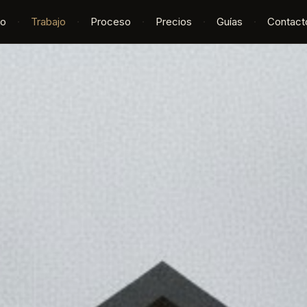
io
·
Trabajo
·
Proceso
·
Precios
·
Guías
·
Contact