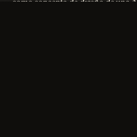
como concepto de diseño de una
GALERÍA
01
/
03
Front exterior rendering
Three-q
←
ANTERIOR
·
022
Arlington New-Build Home