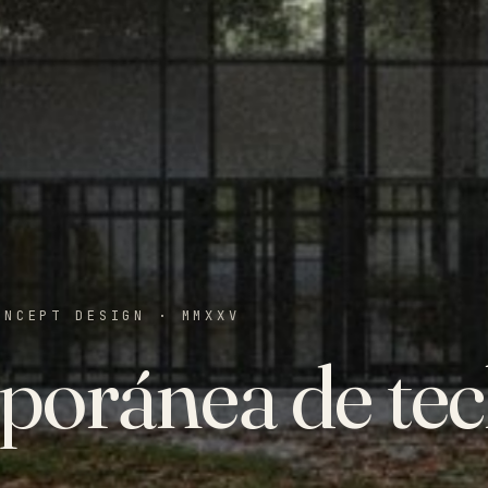
ONCEPT DESIGN
·
MMXXV
oránea de te