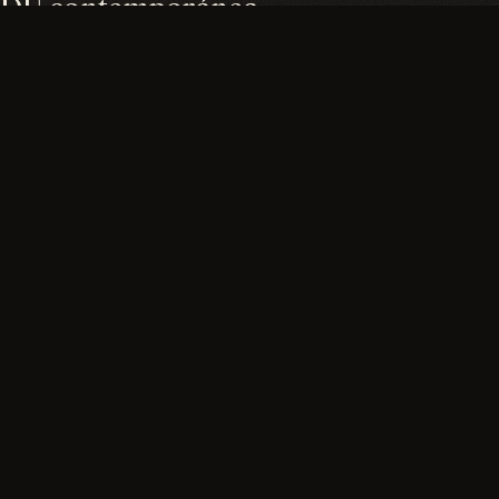
 ADU contemporánea.
HAZ CLIC EN C
02
/
03
03
/
03
uarter angle rendering
Dusk exterior rend