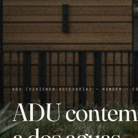
ADU (VIVIENDA ACCESORIA) — RENDER
·
C
ADU contemp
a dos aguas