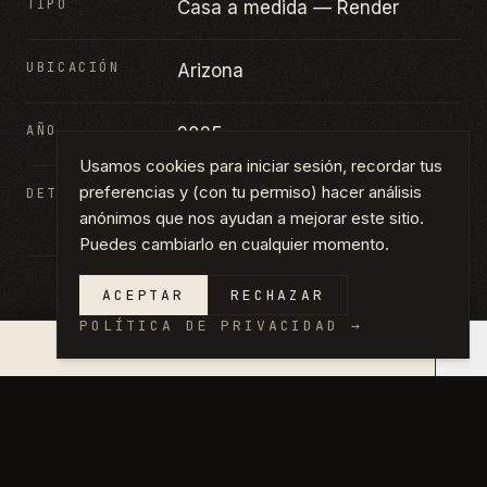
TIPO
Casa a medida — Render
UBICACIÓN
Arizona
AÑO
2025
Usamos cookies para iniciar sesión, recordar tus
preferencias y (con tu permiso) hacer análisis
DETALLES
Casa a medida · Render exterior
anónimos que nos ayudan a mejorar este sitio.
· Render de marketing
Puedes cambiarlo en cualquier momento.
ACEPTAR
RECHAZAR
POLÍTICA DE PRIVACIDAD
→
×
COTIZACIÓN EN 14 DÍAS →
GALERÍA
HAZ CLIC EN CUALQUIER FOTO PARA
VERLA EN TAMAÑO COMPLETO.