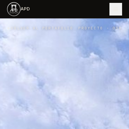
Saltar al contenido principal
APD
VOLVER AL PORTAFOLIO
PROYECTO
·
018