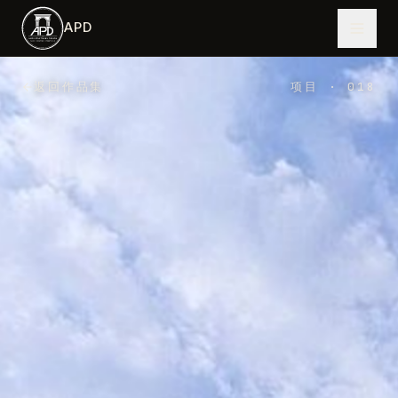
跳到主内容
APD
返回作品集
项目
·
018