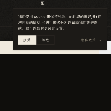
图
我们使用 cookie 来保持登录、记住您的偏好,并(在
您同意的情况下)进行匿名分析以帮助我们改进网
站。您可以随时更改此设置。
接受
拒绝
隐私政策
→
图集
点击任意照片查看完整尺寸。
×
14 天内报价 →
01
/
03
02
/
03
03
/
03
Exterior rendering — daytime
Exterior rendering — suns
Exterior rendering — night
←
上一个
·
017
Phoenix Tea Shop Renovation
下一个
·
019
→
Chandler Primary Bath Renovation