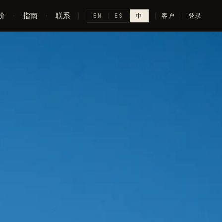
价
·
指南
·
联系
EN
ES
中
客户
登录