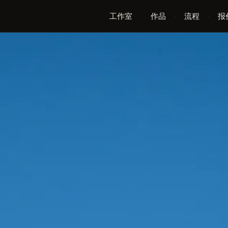
工作室
·
作品
·
流程
·
报