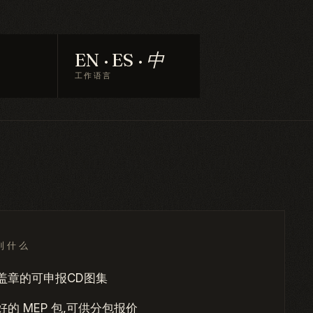
EN · ES · 中
工作语言
到什么
盖章的可申报CD图集
好的 MEP 包,可供分包报价