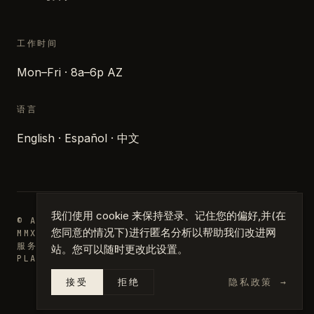
工作时间
Mon–Fri · 8a–6p AZ
语言
English · Español · 中文
我们使用 cookie 来保持登录、记住您的偏好,并(在
© ARCHIPARTNERS DESIGN · 凤凰城,亚利桑那州 ·
您同意的情况下)进行匿名分析以帮助我们改进网
MMXXVI
服务地区
日志
媒体
隐私
条款
管理 COOKIE
站。您可以随时更改此设置。
PLANS · DRAFTING · PERMIT PLANS
接受
拒绝
隐私政策
→