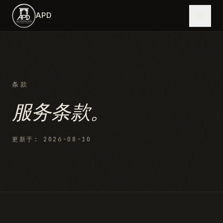
跳到主内容
APD
条款
服务条款。
更新于
:
2026-08-10