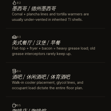
02
墨西哥 / 德州墨西哥
Comal + plancha lines and tortilla warmers are
usually under-vented in inherited TI shells.
03
美式餐厅 / 汉堡 / 早餐
Flat-top + fryer + bacon = heavy grease load; old
grease interceptors rarely keep up.
04
酒吧 / 休闲酒吧 / 体育酒吧
Walk-in cooler placement, glycol lines, and
occupant load dictate the entire floor plan.
05
咖啡店 / 咖啡馆