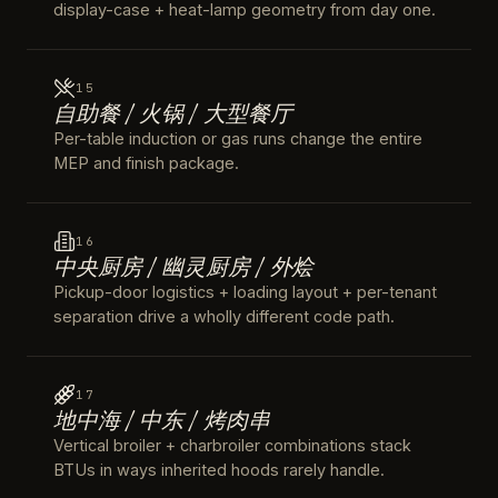
display-case + heat-lamp geometry from day one.
15
自助餐 / 火锅 / 大型餐厅
Per-table induction or gas runs change the entire
MEP and finish package.
16
中央厨房 / 幽灵厨房 / 外烩
Pickup-door logistics + loading layout + per-tenant
separation drive a wholly different code path.
17
地中海 / 中东 / 烤肉串
Vertical broiler + charbroiler combinations stack
BTUs in ways inherited hoods rarely handle.