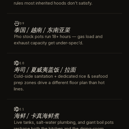
rules most inherited hoods don’t satisfy.
09
泰国 / 越南 / 东南亚菜
Pho stock pots run 18+ hours — gas load and
exhaust capacity get under-spec’d.
10
寿司 / 夏威夷盖饭 / 拉面
Cold-side sanitation + dedicated rice & seafood
prep zones drive a different floor plan than hot
lines.
11
海鲜 / 卡真海鲜煮
Live tanks, salt-water plumbing, and giant boil pots
reshape both the kitchen and the dining-room