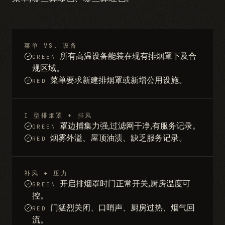
菜单 VS. 设备
所有高温设备能装在现有排烟罩下及合
GREEN
规区域。
菜单要求新建排烟罩或新增公用设施。
RED
I 型排烟罩 + 排风
罩边捕集力强,过滤网干净,有服务记录。
GREEN
烟雾外溢、屋顶油渍、缺乏服务记录。
RED
补风 + 压力
开启排烟罩时门正常开关,厨房温度可
GREEN
控。
门猛烈关闭、口哨声、厨房过热、烟气回
RED
流。