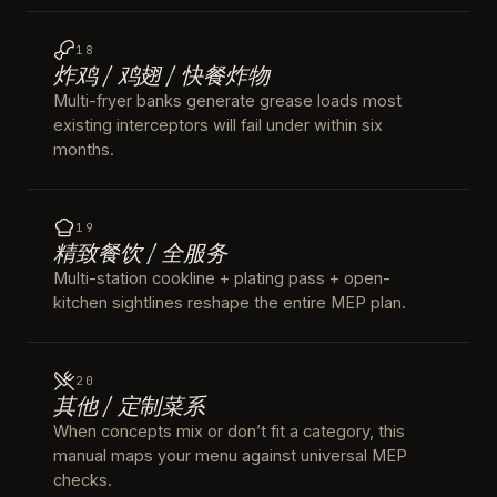
18
炸鸡 / 鸡翅 / 快餐炸物
Multi-fryer banks generate grease loads most
existing interceptors will fail under within six
months.
19
精致餐饮 / 全服务
Multi-station cookline + plating pass + open-
kitchen sightlines reshape the entire MEP plan.
20
其他 / 定制菜系
When concepts mix or don’t fit a category, this
manual maps your menu against universal MEP
checks.