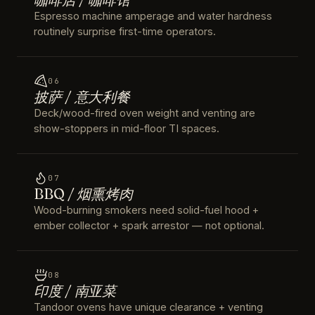
Espresso machine amperage and water hardness
routinely surprise first-time operators.
06
披萨 / 意大利餐
Deck/wood-fired oven weight and venting are
show-stoppers in mid-floor TI spaces.
07
BBQ / 烟熏烤肉
Wood-burning smokers need solid-fuel hood +
ember collector + spark arrestor — not optional.
08
印度 / 南亚菜
Tandoor ovens have unique clearance + venting