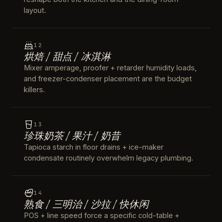
layout.
12
烘焙 / 甜点 / 冰淇淋
Mixer amperage, proofer + retarder humidity loads,
and freezer-condenser placement are the budget
killers.
13
珍珠奶茶 / 果汁 / 奶昔
Tapioca starch in floor drains + ice-maker
condensate routinely overwhelm legacy plumbing.
14
熟食 / 三明治 / 沙拉 / 快休闲
POS + line speed force a specific cold-table +