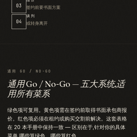
报价
03
签约前要书面方案
谈判
04
或转身离开
通用 GO / NO-GO
通用 Go / No-Go — 五大系统,适
用所有菜系
绿色项可复用。黄色项需在签约前取得书面承包商报
价。红色项必须在租约或购买交割前解决。这套表格
在 20 本手册中保持一致 — 区别在于,针对你的具体
菜单,哪些算绿色、哪些算红色。