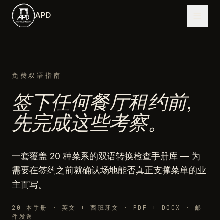
跳到主内容
APD
免费双语指南
签下任何餐厅租约前,
先完成这些考察。
一套覆盖 20 种菜系的双语转换检查手册库 — 为
需要在签约之前就确认场地能否真正支撑菜单的业
主而写。
20 本手册 · 英文 + 西班牙文 · PDF + DOCX · 邮
件发送