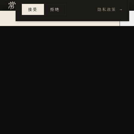
常见问题
接受
拒绝
隐私政策
→
×
14 天内报价 →
Are you familiar with my city's ADU
+
program?
Can you do the ADU plus a related main-
+
house remodel?
What about utility easements and setback
+
variances?
Do you stamp drawings?
+