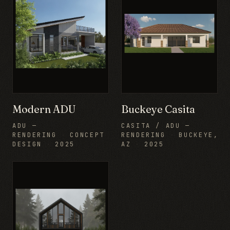
Modern ADU
Buckeye Casita
ADU —
CASITA / ADU —
RENDERING
·
CONCEPT
RENDERING
·
BUCKEYE,
DESIGN
·
2025
AZ
·
2025