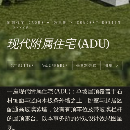
附属住宅 (ADU) — 效果图
·
CONCEPT DESIGN
·
MMXXV
现代附属住宅 (ADU)
TWITTER
LINKEDIN
复制链接
图集
↗
一座现代附属住宅 (ADU)：单坡屋顶覆盖于石
材饰面与竖向木板条外墙之上，卧室与起居区
配通高玻璃幕墙，设有有顶车位及带玻璃栏杆
的屋顶露台。以本事务所的外观设计效果图呈
现。