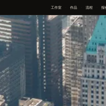
工作室
·
作品
·
流程
·
报