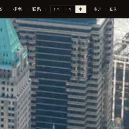
价
·
指南
·
联系
EN
ES
中
客户
登录