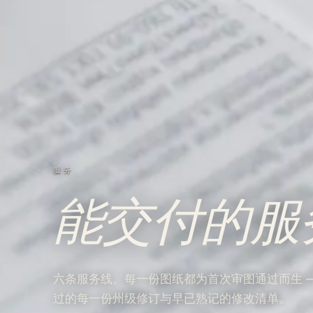
服务
能交付的服
六条服务线。每一份图纸都为首次审图通过而生 — IBC
过的每一份州级修订与早已熟记的修改清单。