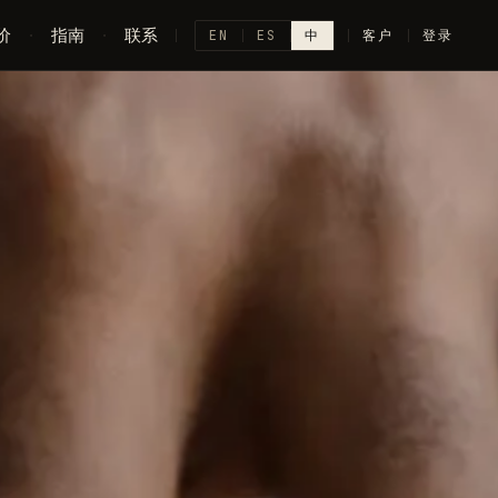
价
·
指南
·
联系
EN
ES
中
客户
登录