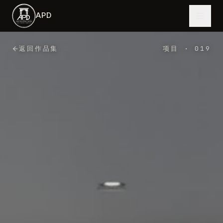
跳到主内容
APD
返回作品集
项目
·
019