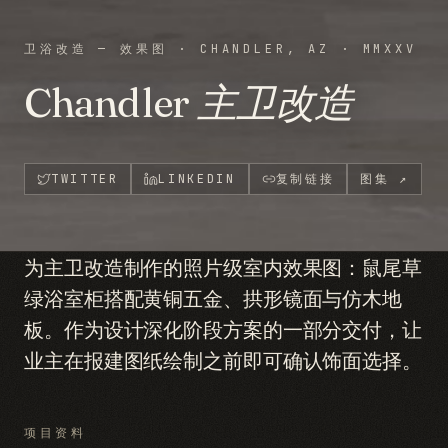
卫浴改造 — 效果图
·
CHANDLER, AZ
·
MMXXV
Chandler 主卫改造
TWITTER
LINKEDIN
复制链接
图集
↗
为主卫改造制作的照片级室内效果图：鼠尾草
绿浴室柜搭配黄铜五金、拱形镜面与仿木地
板。作为设计深化阶段方案的一部分交付，让
业主在报建图纸绘制之前即可确认饰面选择。
项目资料