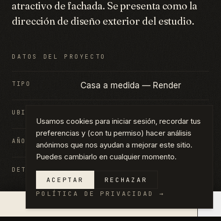
atractivo de fachada. Se presenta como la
dirección de diseño exterior del estudio.
DATOS DEL PROYECTO
TIPO
Casa a medida — Render
UBICACIÓN
Concept Design
Usamos cookies para iniciar sesión, recordar tus
preferencias y (con tu permiso) hacer análisis
AÑO
2025
anónimos que nos ayudan a mejorar este sitio.
Puedes cambiarlo en cualquier momento.
DETALLES
Casa a medida · Granja
ACEPTAR
RECHAZAR
moderna · Render exterior
POLÍTICA DE PRIVACIDAD
→
×
COTIZACIÓN EN 14 DÍAS →