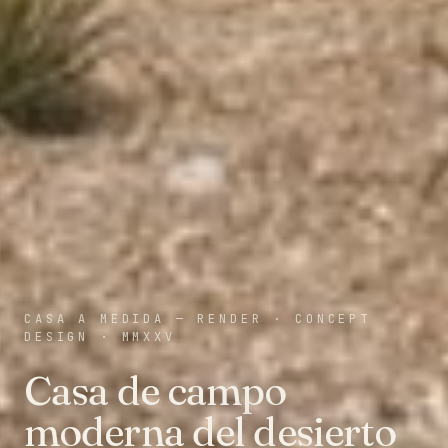
CASA A MEDIDA — RENDER
·
CONCEPT
DESIGN
·
MMXXV
Casa de campo
moderna del desierto