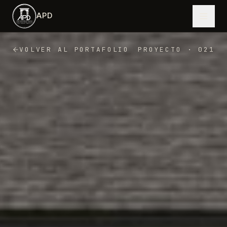
Saltar al contenido principal
APD
VOLVER AL PORTAFOLIO
PROYECTO
·
021