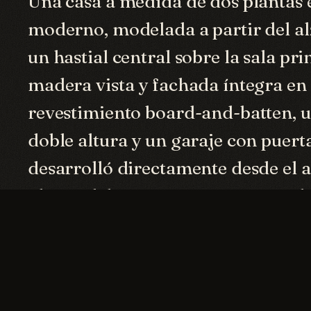
Una casa a medida de dos plantas 
moderno, modelada a partir del alz
un hastial central sobre la sala pr
madera vista y fachada íntegra en 
revestimiento board-and-batten, 
doble altura y un garaje con puerta
desarrolló directamente desde el a
planos del permiso para previsuali
volumetría.