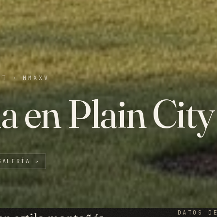
UT
·
MMXXV
a en Plain City
GALERÍA
↗
DATOS D