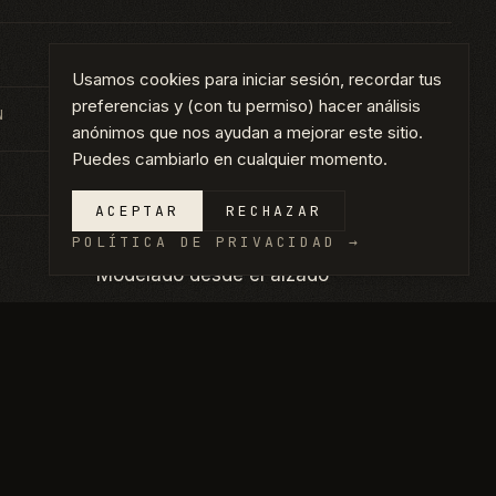
Casa a medida — Render
Usamos cookies para iniciar sesión, recordar tus
preferencias y (con tu permiso) hacer análisis
N
Plain City, UT
anónimos que nos ayudan a mejorar este sitio.
Puedes cambiarlo en cualquier momento.
2025
ACEPTAR
RECHAZAR
POLÍTICA DE PRIVACIDAD
→
Casa a medida · Render exterior ·
Modelado desde el alzado