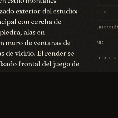
en estilo montañés
ado exterior del estudio:
TIPO
incipal con cercha de
UBICACIÓ
piedra, alas en
un muro de ventanas de
AÑO
s de vidrio. El render se
DETALLES
lzado frontal del juego de
zar materiales y