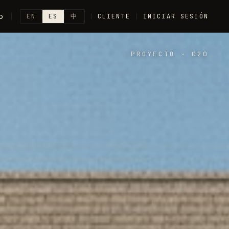
o
EN
ES
中
CLIENTE
INICIAR SESIÓN
PROYECTO
·
020