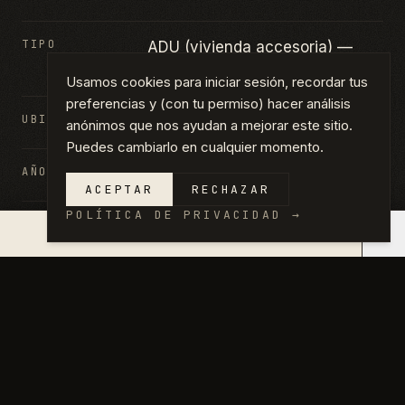
TIPO
ADU (vivienda accesoria) —
Render
Usamos cookies para iniciar sesión, recordar tus
preferencias y (con tu permiso) hacer análisis
UBICACIÓN
Sacramento, CA
anónimos que nos ayudan a mejorar este sitio.
Puedes cambiarlo en cualquier momento.
AÑO
2025
ACEPTAR
RECHAZAR
POLÍTICA DE PRIVACIDAD
→
DETALLES
ADU (vivienda accesoria) · Dos
×
COTIZACIÓN EN 14 DÍAS →
plantas · Render exterior
GALERÍA
HAZ CLIC EN CUALQUIER FOTO PARA