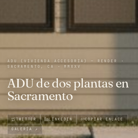
ADU (VIVIENDA ACCESORIA) — RENDER
·
SACRAMENTO, CA
·
MMXXV
ADU de dos plantas en
Sacramento
TWITTER
LINKEDIN
COPIAR ENLACE
GALERÍA
↗