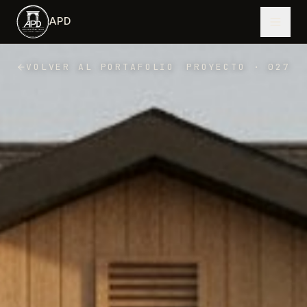
Saltar al contenido principal
APD
VOLVER AL PORTAFOLIO
PROYECTO
·
027