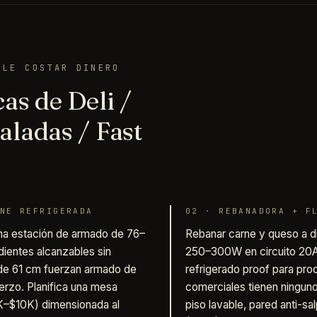
ELE COSTAR DINERO
as de Deli /
ladas / Fast
NE REFRIGERADA
02
·
REBANADORA + F
na estación de armado de 76–
Rebanar carne y queso a d
dientes alcanzables sin
250–300W en circuito 20
 de 61 cm fuerzan armado de
refrigerado proof para pr
erzo. Planifica una mesa
comerciales tienen ninguno
K–$10K) dimensionada al
piso lavable, pared anti-s