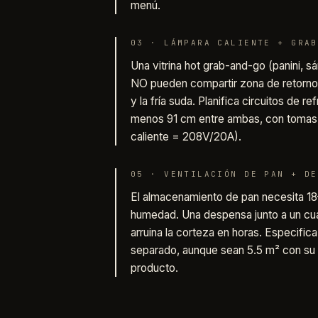
menú.
03
·
LÁMPARA CALIENTE + GRAB
Una vitrina hot grab-and-go (panini, s
NO pueden compartir zona de retorno
y la fría suda. Planifica circuitos de r
menos 91 cm entre ambas, con tomas 
caliente = 208V/20A).
05
·
VENTILACIÓN DE PAN + DE
El almacenamiento de pan necesita 18
humedad. Una despensa junto a un cu
arruina la corteza en horas. Especific
separado, aunque sean 5.5 m² con su pr
producto.