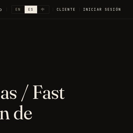
o
EN
ES
中
CLIENTE
INICIAR SESIÓN
as / Fast
n de