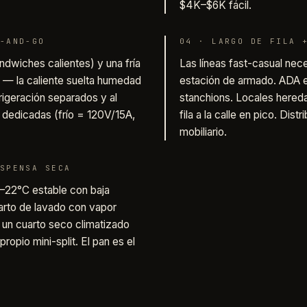
$4K–$6K fácil.
-AND-GO
04
·
LARGO DE FILA 
ándwiches calientes) y una fría
Las líneas fast-casual nece
 — la caliente suelta humedad
estación de armado. ADA ex
efrigeración separados y al
stanchions. Locales hered
dedicadas (frío = 120V/15A,
fila a la calle en pico. Dist
mobiliario.
SPENSA SECA
–22°C estable con baja
arto de lavado con vapor
a un cuarto seco climatizado
opio mini-split. El pan es el