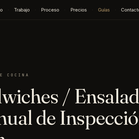
io
·
Trabajo
·
Proceso
·
Precios
·
Guías
·
Contact
E COCINA
dwiches / Ensalad
ual de Inspecció
n