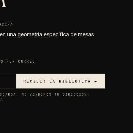
OCINA
onen una geometría específica de mesas
OS POR CORREO
RECIBIR LA BIBLIOTECA →
SCARGA. NO VENDEMOS TU DIRECCIÓN;
C.