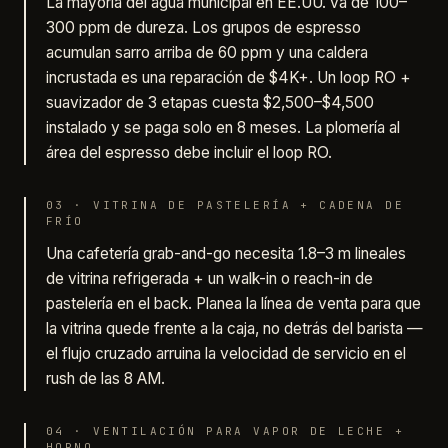
La mayoría del agua municipal en EE.UU. va de 100–
300 ppm de dureza. Los grupos de espresso
acumulan sarro arriba de 60 ppm y una caldera
incrustada es una reparación de $4K+. Un loop RO +
suavizador de 3 etapas cuesta $2,500–$4,500
instalado y se paga solo en 8 meses. La plomería al
área del espresso debe incluir el loop RO.
03
·
VITRINA DE PASTELERÍA + CADENA DE
FRÍO
Una cafetería grab-and-go necesita 1.8–3 m lineales
de vitrina refrigerada + un walk-in o reach-in de
pastelería en el back. Planea la línea de venta para que
la vitrina quede frente a la caja, no detrás del barista —
el flujo cruzado arruina la velocidad de servicio en el
rush de las 8 AM.
04
·
VENTILACIÓN PARA VAPOR DE LECHE +
HORNO