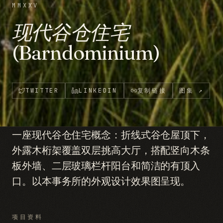
MMXXV
现代谷仓住宅
(Barndominium)
TWITTER
LINKEDIN
复制链接
图集
↗
一座现代谷仓住宅概念：折线式谷仓屋顶下，
外露木桁架覆盖双层挑高大厅，搭配竖向木条
板外墙、二层玻璃栏杆阳台和简洁的有顶入
口。以本事务所的外观设计效果图呈现。
项目资料