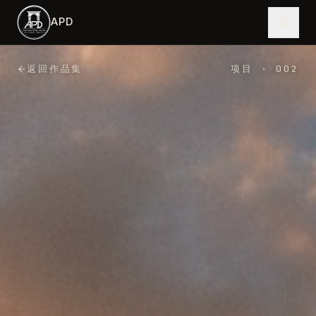
跳到主内容
APD
返回作品集
项目
·
002