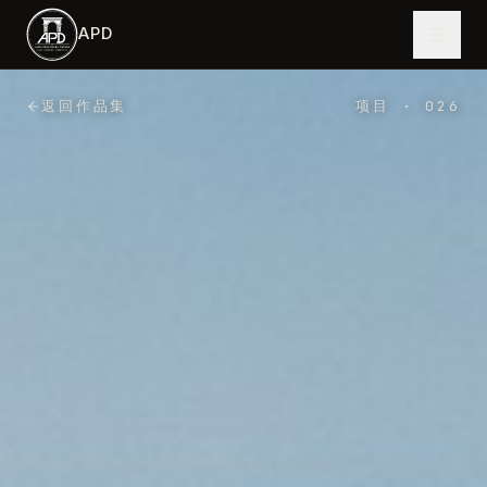
跳到主内容
APD
返回作品集
项目
·
026