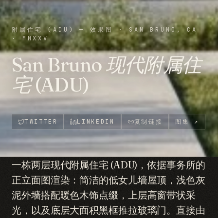
附属住宅 (ADU) — 效果图
·
SAN BRUNO, CA
·
MMXXV
San Bruno 现代附属住
宅 (ADU)
TWITTER
LINKEDIN
复制链接
图集
↗
一栋两层现代附属住宅 (ADU)，依据事务所的
正立面图渲染：简洁的低女儿墙屋顶，浅色灰
泥外墙搭配暖色木饰点缀，上层高窗带状采
光，以及底层大面积黑框推拉玻璃门。直接由