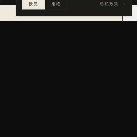
接受
拒绝
隐私政策
→
×
14 天内报价 →
图集
点击任意照片查看完整尺寸。
01
/
03
02
/
03
03
/
03
Front exterior rendering
Three-quarter angle rend
Dusk exterior rendering
←
上一个
·
025
Elevated Modern ADU
下一个
·
027
→
Sacramento Two-Story ADU