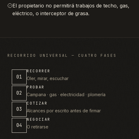
El propietario no permitirá trabajos de techo, gas,
eléctrico, o interceptor de grasa.
RECORRIDO UNIVERSAL — CUATRO FASES
RECORRER
01
Oler, mirar, escuchar
PROBAR
02
Campana · gas · electricidad · plomería
COTIZAR
03
Alcances por escrito antes de firmar
NEGOCIAR
04
O retirarse