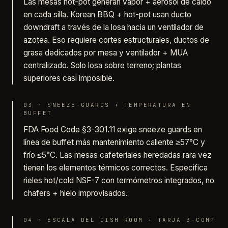
Las mesas hot-pot generan vapor + aerosol de caldo
en cada silla. Korean BBQ + hot-pot usan ducto
downdraft a través de la losa hacia un ventilador de
azotea. Eso requiere cortes estructurales, ductos de
grasa dedicados por mesa y ventilador + MUA
centralizado. Solo losa sobre terreno; plantas
superiores casi imposible.
03
·
SNEEZE-GUARDS + TEMPERATURA EN
BUFFET
FDA Food Code §3-301.11 exige sneeze guards en
línea de buffet más mantenimiento caliente ≥57°C y
frío ≤5°C. Las mesas cafeteriales heredadas rara vez
tienen los elementos térmicos correctos. Especifica
rieles hot/cold NSF-7 con termómetros integrados, no
chafers + hielo improvisados.
04
·
ESCALA DEL DISH ROOM + TARJA 3-COMP