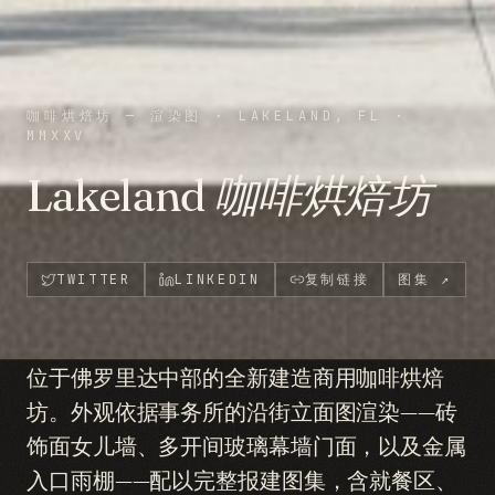
咖啡烘焙坊 — 渲染图
·
LAKELAND, FL
·
MMXXV
Lakeland 咖啡烘焙坊
TWITTER
LINKEDIN
复制链接
图集
↗
位于佛罗里达中部的全新建造商用咖啡烘焙
坊。外观依据事务所的沿街立面图渲染——砖
饰面女儿墙、多开间玻璃幕墙门面，以及金属
入口雨棚——配以完整报建图集，含就餐区、