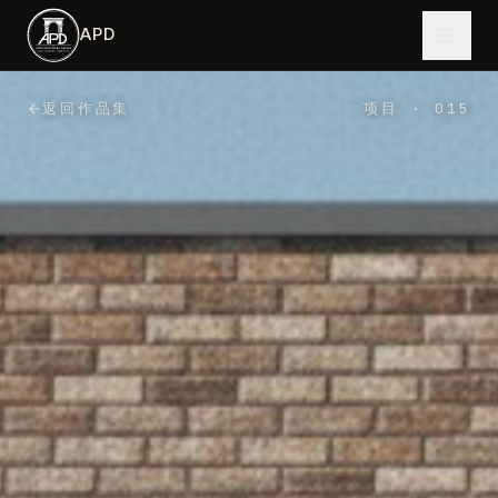
跳到主内容
APD
返回作品集
项目
·
015