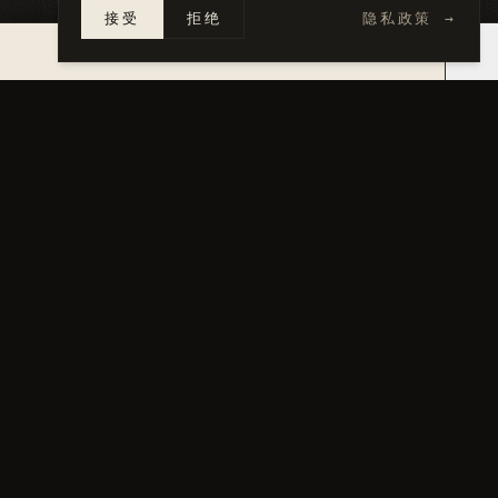
接受
拒绝
隐私政策
→
×
14 天内报价 →
图集
点击任意照片查看完整尺寸。
01
/
05
02
/
05
03
/
05
04
/
05
05
/
05
Exterior storefront rendering
Three-quarter angle rend
Dusk exterior rendering
Floor plan — new construc
Exterior storefront elevations — all four faces
←
上一个
·
014
Gilbert Restaurant TI
下一个
·
016
→
Arizona City Fourplex