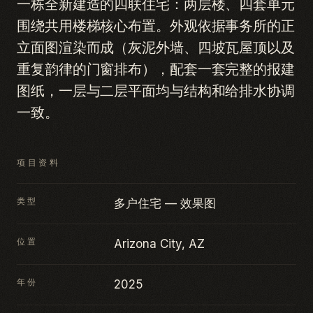
一栋全新建造的四联住宅：两层楼、四套单元
围绕共用楼梯核心布置。外观依据事务所的正
立面图渲染而成（灰泥外墙、四坡瓦屋顶以及
重复韵律的门窗排布），配套一套完整的报建
图纸，一层与二层平面均与结构和给排水协调
一致。
项目资料
类型
多户住宅 — 效果图
位置
Arizona City, AZ
年份
2025