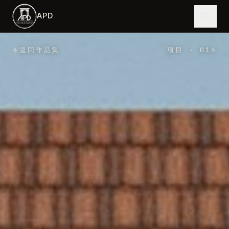
跳到主内容
APD
返回作品集
项目
·
016