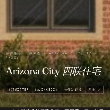
多户住宅 — 效果图
·
ARIZONA CITY, AZ
·
MMXXV
Arizona City 四联住宅
TWITTER
LINKEDIN
复制链接
图集
↗