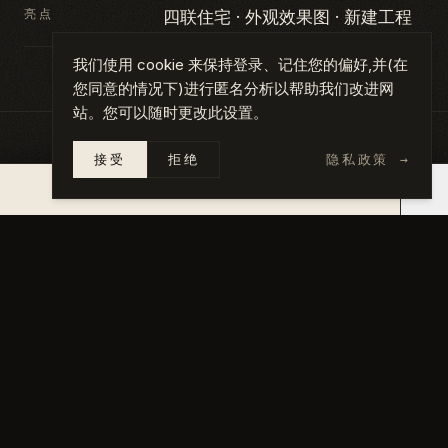
亮点
四联住宅 · 外观效果图 · 新建工程
我们使用 cookie 来保持登录、记住您的偏好,并(在
您同意的情况下)进行匿名分析以帮助我们改进网
站。您可以随时更改此设置。
接受
拒绝
隐私政策
→
图集
点击任意照片查看完整尺寸。
×
14 天内报价 →
01
/
04
02
/
04
03
/
04
04
/
04
Exterior front rendering
Three-quarter angle rend
Dusk exterior rendering
Ground and second-floor 
←
上一个
·
015
Lakeland Coffee Roastery
下一个
·
017
→
Phoenix Tea Shop Renovation